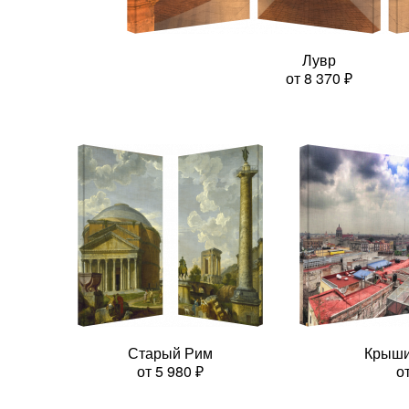
Лувр
от
8 370
₽
Старый Рим
Крыши
от
5 980
₽
о