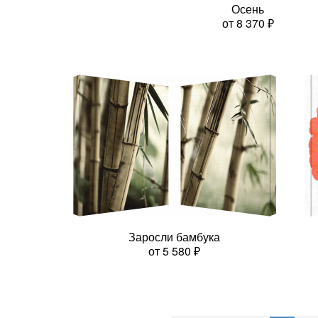
Осень
от
8 370
₽
Заросли бамбука
от
5 580
₽