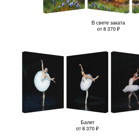
В свете заката
от
8 370
₽
Балет
от
8 370
₽