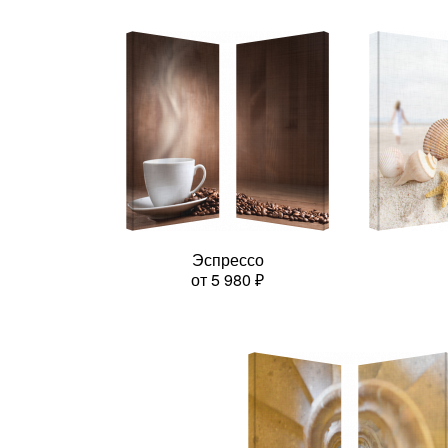
Эспрессо
от
5 980
₽