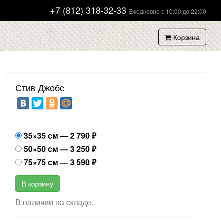
+7 (812) 318-32-33
Ежедневно с 10:00 до 22:00
Корзина
Стив Джобс
35×35 см —
2 790
₽
50×50 см —
3 250
₽
75×75 см —
3 590
₽
В корзину
В наличии на складе.