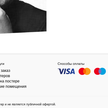
уги
Способы оплаты
 заказ
стеров
на постере
кие помещения
ер и не является публичной офертой.