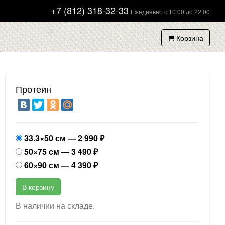
+7 (812) 318-32-33
Ежедневно с 10:00 до 22:00
Корзина
Протеин
33.3×50 см —
2 990
₽
50×75 см —
3 490
₽
60×90 см —
4 390
₽
В корзину
В наличии на складе.