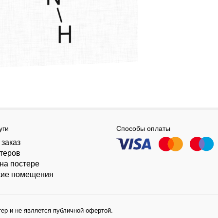
уги
Способы оплаты
 заказ
стеров
на постере
кие помещения
ер и не является публичной офертой.