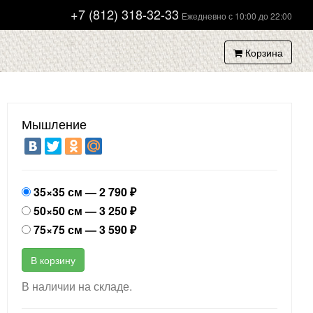
+7 (812) 318-32-33
Ежедневно с 10:00 до 22:00
Корзина
Мышление
35×35 см —
2 790
₽
50×50 см —
3 250
₽
75×75 см —
3 590
₽
В корзину
В наличии на складе.