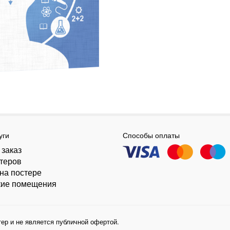
уги
Способы оплаты
 заказ
стеров
на постере
кие помещения
ер и не является публичной офертой.