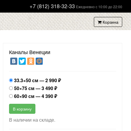
+7 (812) 318-32-33
Ежедневно с 10:00 до 22:00
Корзина
Каналы Венеции
33.3×50 см —
2 990
₽
50×75 см —
3 490
₽
60×90 см —
4 390
₽
В корзину
В наличии на складе.