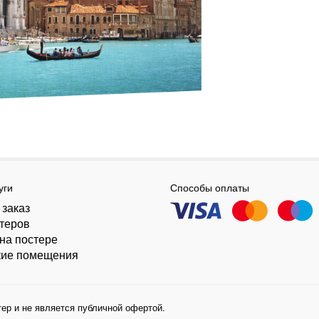
уги
Способы оплаты
 заказ
стеров
на постере
кие помещения
ер и не является публичной офертой.