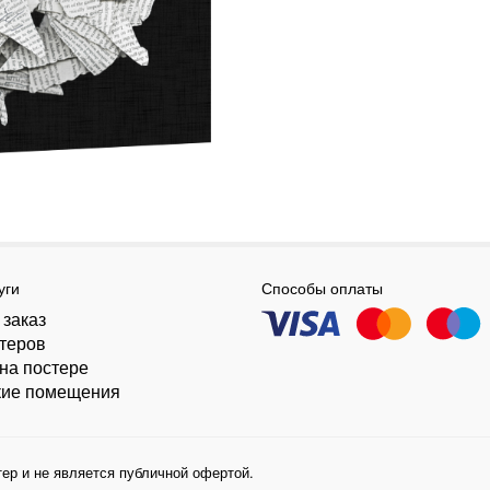
уги
Способы оплаты
 заказ
стеров
на постере
кие помещения
ер и не является публичной офертой.