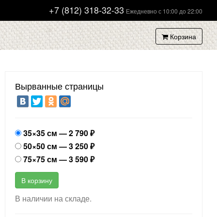
+7 (812) 318-32-33
Ежедневно с 10:00 до 22:00
Корзина
Вырванные страницы
35×35 см —
2 790
₽
50×50 см —
3 250
₽
75×75 см —
3 590
₽
В корзину
В наличии на складе.