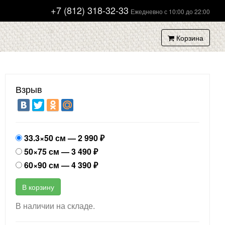
+7 (812) 318-32-33
Ежедневно с 10:00 до 22:00
Корзина
Взрыв
33.3×50 см —
2 990
₽
50×75 см —
3 490
₽
60×90 см —
4 390
₽
В корзину
В наличии на складе.