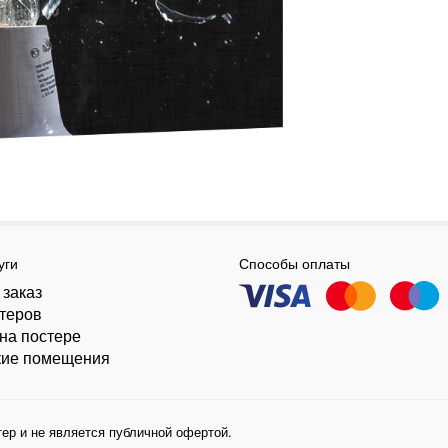
уги
Способы оплаты
 заказ
стеров
на постере
кие помещения
ер и не является публичной офертой.